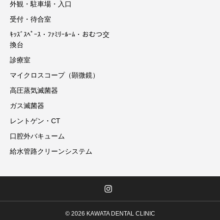
外観・駐車場・入口
受付・待合室
ｷｯｽﾞｽﾍﾟｰｽ・ﾌｧﾐﾘｰﾙｰﾑ・おむつ交
換台
診療室
マイクロスコープ（顕微鏡）
高圧蒸気滅菌器
ガス滅菌器
レントゲン・CT
口腔外バキューム
給水管路クリーンシステム
© 2026 KAWATA DENTAL CLINIC