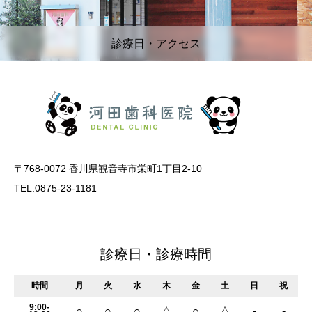
診療日・アクセス
〒768-0072 香川県観音寺市栄町1丁目2-10
TEL.0875-23-1181
診療日・診療時間
時間
月
火
水
木
金
土
日
祝
9:00-
○
○
○
△
○
△
-
-