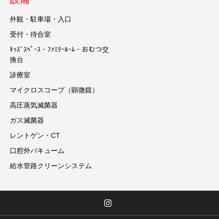
外観・駐車場・入口
受付・待合室
ｷｯｽﾞｽﾍﾟｰｽ・ﾌｧﾐﾘｰﾙｰﾑ・おむつ交
換台
診療室
マイクロスコープ（顕微鏡）
高圧蒸気滅菌器
ガス滅菌器
レントゲン・CT
口腔外バキューム
給水管路クリーンシステム