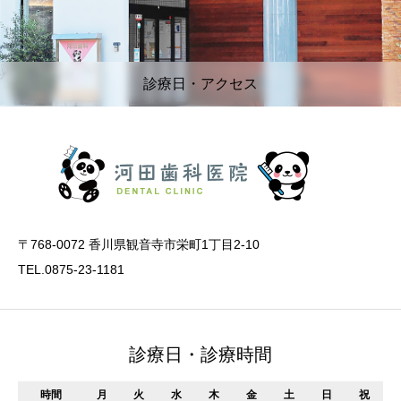
診療日・アクセス
〒768-0072 香川県観音寺市栄町1丁目2-10
TEL.0875-23-1181
診療日・診療時間
時間
月
火
水
木
金
土
日
祝